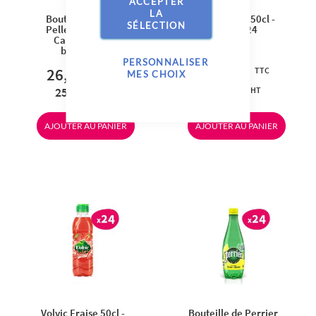
ACCEPTER
LA
Bouteille de San
Volvic Citron 50cl -
SÉLECTION
Pellegrino 50cl -
Pack de 24
Carton de 24
bouteilles
PERSONNALISER
26,40 €
28,80 €
MES CHOIX
25,02 €
27,30 €
AJOUTER AU PANIER
AJOUTER AU PANIER
Volvic Fraise 50cl -
Bouteille de Perrier