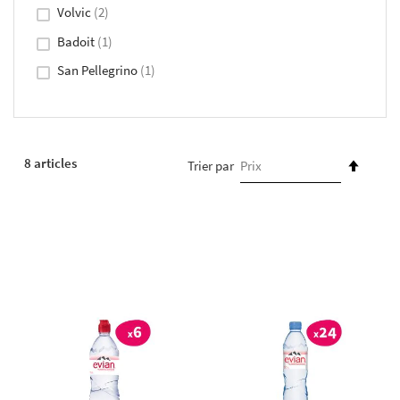
Volvic
2
Badoit
1
San Pellegrino
1
PAR
8
articles
Trier par
ORDR
DÉCR