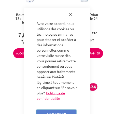
Fermer
Bouteille d'Evian
Bouteille d'Evian
75cl - Carton de 6
50cl - Pack de 24
bouteilles
Avec votre accord, nous
utilisons des cookies ou
7,80 €
19,20 €
technologies similaires
pour stocker et accéder à
7,39 €
18,20 €
des informations
personnelles comme
AJOUTER AU PANIER
AJOUTER AU PANIER
votre visite sur ce site.
Vous pouvez retirer votre
consentement ou vous
opposer aux traitements
basés sur l'intérêt
légitime à tout moment
en cliquant sur "En savoir
plus".
Politique de
confidentialité