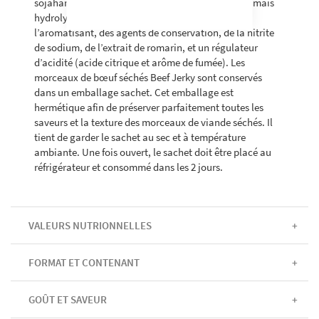
sojaharicots, sel, maltodxtrine), de la protéine de maïs
hydrolysée, de l’extrait de levure, des épices, de
l’aromatisant, des agents de conservation, de la nitrite
de sodium, de l’extrait de romarin, et un régulateur
d’acidité (acide citrique et arôme de fumée). Les
morceaux de bœuf séchés Beef Jerky sont conservés
dans un emballage sachet. Cet emballage est
hermétique afin de préserver parfaitement toutes les
saveurs et la texture des morceaux de viande séchés. Il
tient de garder le sachet au sec et à température
ambiante. Une fois ouvert, le sachet doit être placé au
réfrigérateur et consommé dans les 2 jours.
VALEURS NUTRIONNELLES
FORMAT ET CONTENANT
GOÛT ET SAVEUR