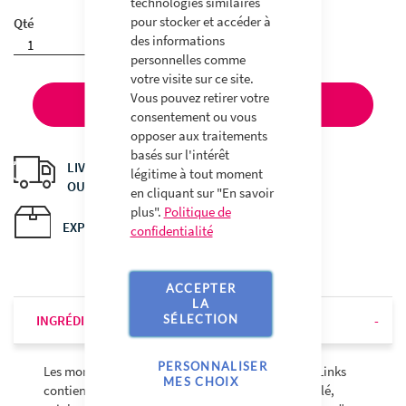
technologies similaires
pour stocker et accéder à
Qté
des informations
personnelles comme
votre visite sur ce site.
Vous pouvez retirer votre
AJOUTER AU PANIER
consentement ou vous
opposer aux traitements
basés sur l'intérêt
LIVRAISON À DOMICILE
légitime à tout moment
OU EN POINT RELAIS
en cliquant sur "En savoir
plus".
Politique de
EXPÉDITIONS EN 24H
confidentialité
ACCEPTER
LA
SÉLECTION
INGRÉDIENTS
PERSONNALISER
Les morceaux de bœuf séchés Beef Jerky de Jack Links
MES CHOIX
contiennent : du bœuf, du sucre, du sel, du soja (blé,