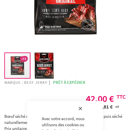
SKIP
PRÊT À EXPÉDIER
MARQUE :
BEEF JERKY
TO
THE
42,00 €
BEGINNING
Fermer
39,81 €
OF
THE
Bœuf séché relevé avec une parfaite sélection d'épices, puis séché
IMAGES
Avec votre accord, nous
naturellement à l'air libre selon la tradition familiale
GALLERY
utilisons des cookies ou
Prix unitaire: 3,5€ ttc - Prix au kg: 140€ ttc