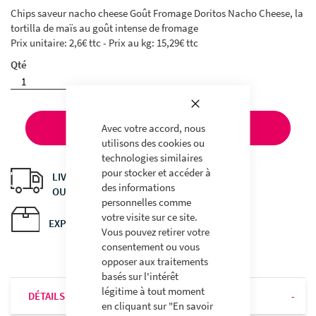
THE
Chips saveur nacho cheese Goût Fromage Doritos Nacho Cheese, la
IMAGES
tortilla de maïs au goût intense de fromage
GALLERY
Prix unitaire: 2,6€ ttc - Prix au kg: 15,29€ ttc
Qté
Fermer
Avec votre accord, nous
AJOUTER AU PANIER
utilisons des cookies ou
technologies similaires
pour stocker et accéder à
LIVRAISON À DOMICILE
des informations
OU EN POINT RELAIS
personnelles comme
votre visite sur ce site.
EXPÉDITIONS EN 24H
Vous pouvez retirer votre
consentement ou vous
opposer aux traitements
basés sur l'intérêt
légitime à tout moment
DÉTAILS
en cliquant sur "En savoir