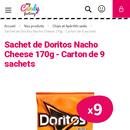
Rechercher
Accueil
Nos produits
Chips et Apéritifs salés
Sachet de Doritos Nacho Cheese 170g - Carton de 9 sachets
Sachet de Doritos Nacho
Cheese 170g - Carton de 9
sachets
SKIP
TO
THE
END
OF
THE
IMAGES
GALLERY