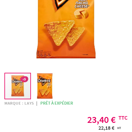
SKIP
PRÊT À EXPÉDIER
MARQUE :
LAYS
TO
THE
23,40 €
BEGINNING
22,18 €
OF