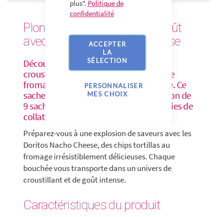
plus".
Politique de
confidentialité
Plongez dans l'intensité du goût
avec les Doritos Nacho Cheese
ACCEPTER
LA
SÉLECTION
Découvrez la fusion parfaite entre le
croustillant des nachos et l'explosion de
fromage avec les Doritos Nacho Cheese. Ce
PERSONNALISER
sachet de 170g est conditionné en carton de
MES CHOIX
9 sachets pour satisfaire toutes vos envies de
collation.
Préparez-vous à une explosion de saveurs avec les
Doritos Nacho Cheese, des chips tortillas au
fromage irrésistiblement délicieuses. Chaque
bouchée vous transporte dans un univers de
croustillant et de goût intense.
Caractéristiques du produit