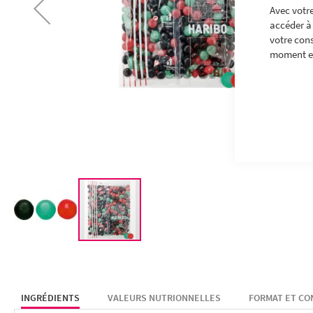
Avec votre
accéder à 
votre con
moment en
SKIP
TO
THE
BEGINNING
INGRÉDIENTS
VALEURS NUTRIONNELLES
FORMAT ET C
OF