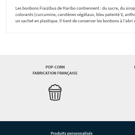
THE
Les bonbons Fraizibus de Haribo contiennent : du sucre, du sirop 
IMAGES
colorants (curcumine, carotènes végétaux, bleu patenté V, anth
GALLERY
un sachet en plastique. Il tient de conserver les bonbons à l’abr
POP-CORN
FABRICATION FRANÇAISE
Produits personnalisés