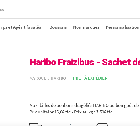
ous
ips et Apéritifs salés
Boissons
Nos marques
Personnalisation
aizibus - Sachet de 2kg
Haribo Fraizibus - Sachet d
PRÊT À EXPÉDIER
MARQUE :
HARIBO
Maxi billes de bonbons dragéfiés HARIBO au bon goût de f
Prix unitaire:15,0€ ttc - Prix au kg : 7,50€ ttc
LIVRAISON À DOMICILE
EXPÉDITIONS
OU EN POINT RELAIS