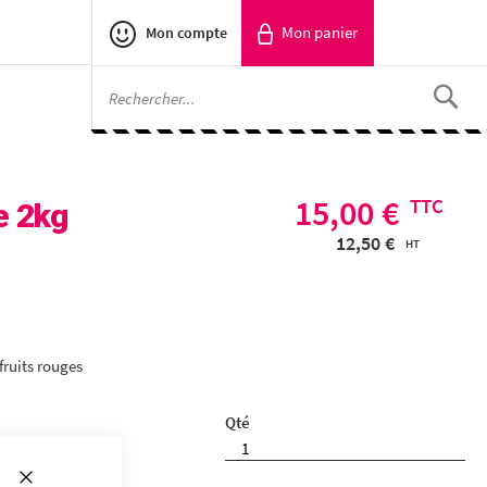
Mon panier
Mon compte
RECH
15,00 €
e 2kg
12,50 €
ruits rouges
Qté
 EN 24H
Fermer