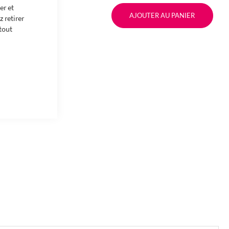
er et
AJOUTER AU PANIER
 retirer
tout