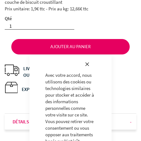
couche de biscuit croustillant
GALLERY
Prix unitaire: 1,9€ ttc - Prix au kg: 12,66€ ttc
Qté
AJOUTER AU PANIER
Fermer
LIVRAISON À DOMICILE
Avec votre accord, nous
OU EN POINT RELAIS
utilisons des cookies ou
technologies similaires
EXPÉDITIONS EN 24H
pour stocker et accéder à
des informations
personnelles comme
votre visite sur ce site.
Vous pouvez retirer votre
DÉTAILS
consentement ou vous
opposer aux traitements