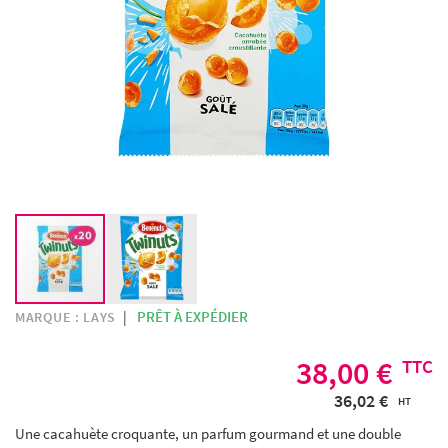
SKIP
PRÊT À EXPÉDIER
MARQUE :
LAYS
TO
THE
38,00 €
BEGINNING
36,02 €
OF
THE
Une cacahuète croquante, un parfum gourmand et une double
IMAGES