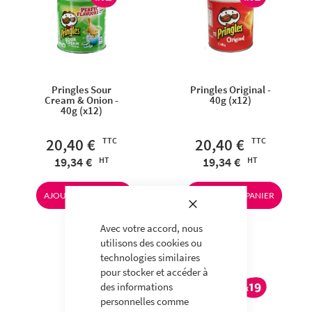
Pringles Sour
Pringles Original -
Cream & Onion -
40g (x12)
40g (x12)
20,40 €
20,40 €
19,34 €
19,34 €
AJOUTER AU PANIER
AJOUTER AU PANIER
Fermer
Avec votre accord, nous
utilisons des cookies ou
technologies similaires
pour stocker et accéder à
des informations
personnelles comme