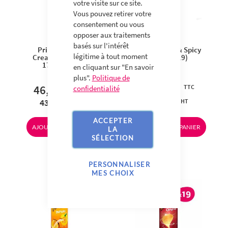
votre visite sur ce site.
Vous pouvez retirer votre
consentement ou vous
opposer aux traitements
basés sur l'intérêt
Pringles Sour
Pringles Hot & Spicy
légitime à tout moment
Cream & Onion -
- 175g (x19)
175g (x19)
en cliquant sur "En savoir
plus".
Politique de
46,00 €
46,00 €
confidentialité
43,60 €
43,60 €
ACCEPTER
AJOUTER AU PANIER
AJOUTER AU PANIER
LA
SÉLECTION
PERSONNALISER
MES CHOIX