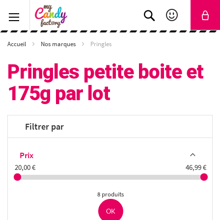
Rechercher
Accueil
Nos marques
Pringles
Pringles petite boite et
175g par lot
Filtrer par
Prix
20,00 €
46,99 €
8 produits
OK