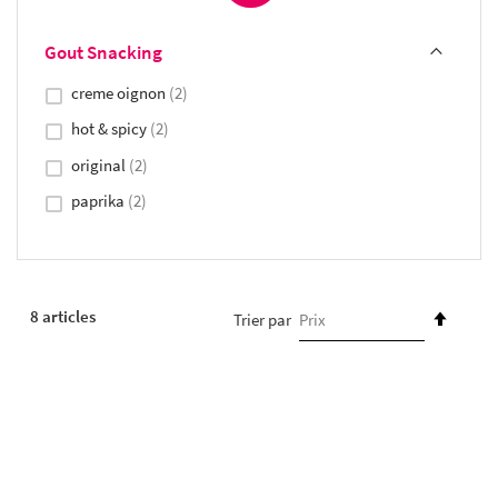
Gout Snacking
creme oignon
2
hot & spicy
2
original
2
paprika
2
PAR
8
articles
Trier par
ORDR
DÉCR