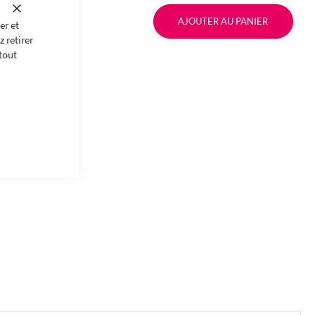
Fermer
AJOUTER AU PANIER
er et
 retirer
tout