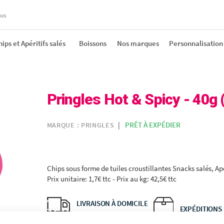
ous
ips et Apéritifs salés
Boissons
Nos marques
Personnalisation
- 40g (x12)
Pringles Hot & Spicy - 40g 
PRÊT À EXPÉDIER
MARQUE :
PRINGLES
Chips sous forme de tuiles croustillantes Snacks salés, Apé
Prix unitaire: 1,7€ ttc - Prix au kg: 42,5€ ttc
LIVRAISON À DOMICILE
EXPÉDITIONS
OU EN POINT RELAIS