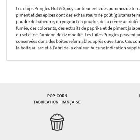
THE
Les chips Pringles Hot & Spicy contiennent : des pommes de terre 
IMAGES
piment et des épices dont des exhausteurs de goût (glutamate mo
GALLERY
poudre de babeurre, du yogourt en poudre, de la crème acidulée
fumée, des colorants, des extraits de paprika et de piment jalapen
du sel et de l’amidon de riz modifié. Les tuiles Pringles peuvent
conservées dans des boites refermables après ouverture. Ces cont
la boite au sec et à l’abri de la chaleur. Aucune indication suppl
POP-CORN
FABRICATION FRANÇAISE