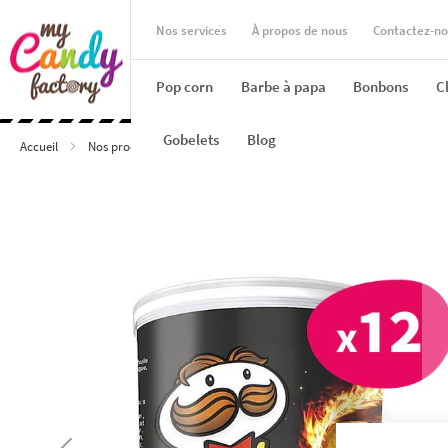
Nos services
À propos de nous
Contactez-n
Pop corn
Barbe à papa
Bonbons
Ch
Gobelets
Blog
Accueil
Nos produits
Chips et Apéritifs salés
Pringles Hot & Spicy 
SKIP
TO
THE
END
OF
THE
IMAGES
GALLERY