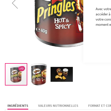
Avec votre
accéder à 
votre con
moment en
SKIP
TO
THE
BEGINNING
INGRÉDIENTS
VALEURS NUTRIONNELLES
FORMAT ET C
OF