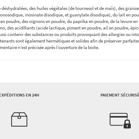
déshydratées, des huiles végétales (de tournesol et de maïs), des graisses
nosodique, inosinate disodique, et guanylate disodique), du lait en poud
 en poudre, des oignons en poudre, du paprika en poudre, de la levure en
o, des acidifiants (acide lactique, piment en poudre, ail en poudre, épices
 aussi contenir des substances ou produits provoquant des allergies ou in
enants sont également hermétiques et solides afin de préserver parfaitemen
émentaire n’est précisée après l’ouverture de la boite.
EXPÉDITIONS EN 24H
PAIEMENT SÉCURIS