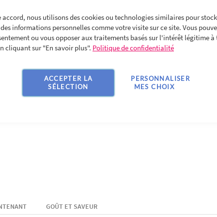
 accord, nous utilisons des cookies ou technologies similaires pour stock
des informations personnelles comme votre visite sur ce site. Vous pouvez
sentement ou vous opposer aux traitements basés sur l'intérêt légitime à 
 cliquant sur "En savoir plus".
Politique de confidentialité
ACCEPTER LA
PERSONNALISER
SÉLECTION
MES CHOIX
ONTENANT
GOÛT ET SAVEUR